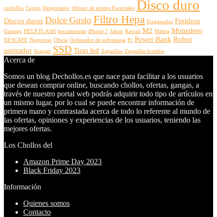
Disco duro
cuchillos
Cupón
Despertador
difusor de aceites Esenciales
Filtro Hepa
Dolce Gusto
Discos duros
Freidora
Fregasuelos
M2
Monedero
Gaming
HELP FLASH
herramientas
iPhone 7
Jabon
Kawaii
Maleta
Power Bank
Robot
NESCAFE
Nespresso
Oferta
Ordenador de sobremesa
Pc
SSD
aspirador
Tiras led
Seagate
Zapatillas
Zapatillas hombre
Acerca de
Somos un blog Dechollos.es que nace para facilitar a los usuarios
que desean comprar online, buscando chollos, ofertas, gangas, a
través de nuestro portal web podrás adquirir todo tipo de artículos en
un mismo lugar, por lo cual se puede encontrar información de
primera mano y contrastada acerca de todo lo referente al mundo de
las ofertas, opiniones y experiencias de los usuarios, teniendo las
mejores ofertas.
Los Chollos del
Amazon Prime Day 2023
Black Friday 2023
Información
Quienes somos
Contacto