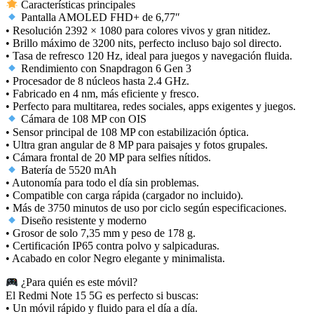
Características principales
Pantalla AMOLED FHD+ de 6,77″
• Resolución 2392 × 1080 para colores vivos y gran nitidez.
• Brillo máximo de 3200 nits, perfecto incluso bajo sol directo.
• Tasa de refresco 120 Hz, ideal para juegos y navegación fluida.
Rendimiento con Snapdragon 6 Gen 3
• Procesador de 8 núcleos hasta 2.4 GHz.
• Fabricado en 4 nm, más eficiente y fresco.
• Perfecto para multitarea, redes sociales, apps exigentes y juegos.
Cámara de 108 MP con OIS
• Sensor principal de 108 MP con estabilización óptica.
• Ultra gran angular de 8 MP para paisajes y fotos grupales.
• Cámara frontal de 20 MP para selfies nítidos.
Batería de 5520 mAh
• Autonomía para todo el día sin problemas.
• Compatible con carga rápida (cargador no incluido).
• Más de 3750 minutos de uso por ciclo según especificaciones.
Diseño resistente y moderno
• Grosor de solo 7,35 mm y peso de 178 g.
• Certificación IP65 contra polvo y salpicaduras.
• Acabado en color Negro elegante y minimalista.
¿Para quién es este móvil?
El Redmi Note 15 5G es perfecto si buscas:
• Un móvil rápido y fluido para el día a día.