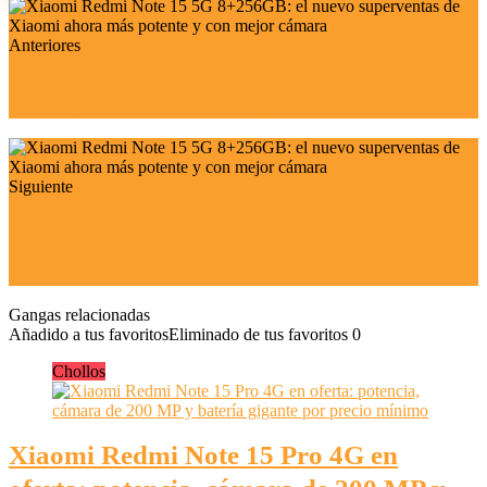
Anteriores
Logitech G G203 LIGHTSYNC Azul: el ratón gaming
barato que rinde como uno de gama alta
Siguiente
PETKIT Comedero Automático con Cámara 5L: el
gadget definitivo para cuidar a tu mascota incluso
cuando no estás en casa
Gangas relacionadas
Añadido a tus favoritos
Eliminado de tus favoritos
0
Chollos
Xiaomi Redmi Note 15 Pro 4G en