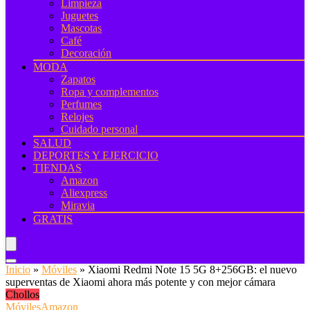
Limpieza
Juguetes
Mascotas
Café
Decoración
MODA
Zapatos
Ropa y complementos
Perfumes
Relojes
Cuidado personal
SALUD
DEPORTES Y EJERCICIO
TIENDAS
Amazon
Aliexpress
Miravia
GRATIS
Inicio
»
Móviles
»
Xiaomi Redmi Note 15 5G 8+256GB: el nuevo
superventas de Xiaomi ahora más potente y con mejor cámara
Chollos
Móviles
Amazon