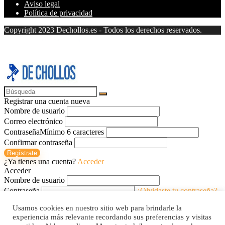
Aviso legal
Política de privacidad
Copyright 2023 Dechollos.es - Todos los derechos reservados.
Registrar una cuenta nueva
Nombre de usuario
Correo electrónico
Contraseña
Mínimo 6 caracteres
Confirmar contraseña
Regístrate
¿Ya tienes una cuenta?
Acceder
Acceder
Nombre de usuario
Contraseña
¿Olvidaste tu contraseña?
Recuerdame
Usamos cookies en nuestro sitio web para brindarle la
Acceder
experiencia más relevante recordando sus preferencias y visitas
¿No tienes una cuenta?
Regístrate