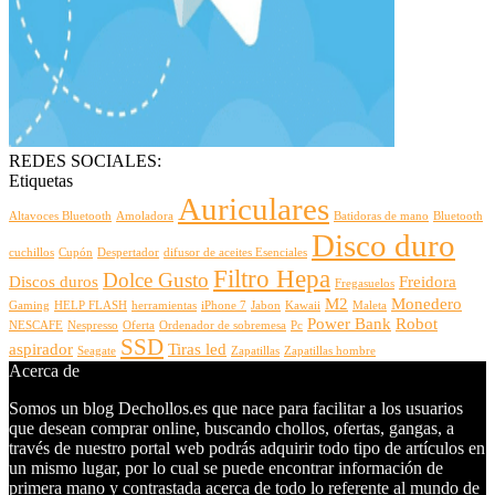
REDES SOCIALES:
Etiquetas
Auriculares
Altavoces Bluetooth
Amoladora
Batidoras de mano
Bluetooth
Disco duro
cuchillos
Cupón
Despertador
difusor de aceites Esenciales
Filtro Hepa
Dolce Gusto
Discos duros
Freidora
Fregasuelos
M2
Monedero
Gaming
HELP FLASH
herramientas
iPhone 7
Jabon
Kawaii
Maleta
Power Bank
Robot
NESCAFE
Nespresso
Oferta
Ordenador de sobremesa
Pc
SSD
aspirador
Tiras led
Seagate
Zapatillas
Zapatillas hombre
Acerca de
Somos un blog Dechollos.es que nace para facilitar a los usuarios
que desean comprar online, buscando chollos, ofertas, gangas, a
través de nuestro portal web podrás adquirir todo tipo de artículos en
un mismo lugar, por lo cual se puede encontrar información de
primera mano y contrastada acerca de todo lo referente al mundo de