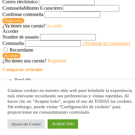
Correo electrónico
Contraseña
Mínimo 6 caracteres
Confirmar contraseña
Regístrate
¿Ya tienes una cuenta?
Acceder
Acceder
Nombre de usuario
Contraseña
¿Olvidaste tu contraseña?
Recuerdame
Acceder
¿No tienes una cuenta?
Regístrate
Comparar artículos
Total (
0
)
Comparar
Usamos cookies en nuestro sitio web para brindarle la experiencia
0
0
0
0
0
más relevante recordando sus preferencias y visitas repetidas. Al
hacer clic en "Aceptar todo", acepta el uso de TODAS las cookies.
Sin embargo, puede visitar "Configuración de cookies" para
proporcionar un consentimiento controlado.
Aceptar todo
Ajustes de Cookie