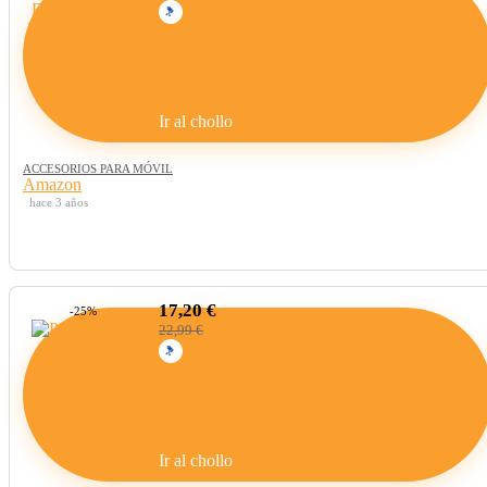
Batería Externa Redmi PowerBank con
capacidades de 10.000mAh
Ir al chollo
ACCESORIOS PARA MÓVIL
Amazon
hace 3 años
17,20 €
-25%
22,99 €
Xiaomi Mi 10000MAH Power Bank 3 Ultra
Compact
Ir al chollo