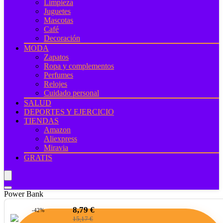
Limpieza
Juguetes
Mascotas
Café
Decoración
MODA
Zapatos
Ropa y complementos
Perfumes
Relojes
Cuidado personal
SALUD
DEPORTES Y EJERCICIO
TIENDAS
Amazon
Aliexpress
Miravia
GRATIS
Power Bank
8,79 €
-42%
15,17 €