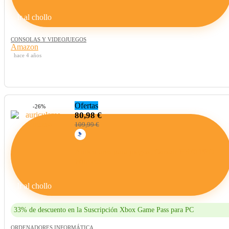
Ir al chollo
CONSOLAS Y VIDEOJUEGOS
Amazon
hace 4 años
Ofertas
-26%
80,98 €
109,99 €
Auriculares para juegos, Corsair HS70 PRO
Wireless
Ir al chollo
33% de descuento en la Suscripción Xbox Game Pass para PC
ORDENADORES INFORMÁTICA