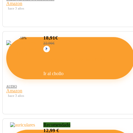
Amazon
hace 3 años
18,91€
-18%
22,96€
Auriculares Unicornio para Niños
Ir al chollo
AUDIO
Amazon
hace 3 años
Recomendado
12,99 €