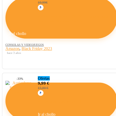
19,99€
cascos Beexcellent GM 100 – Gaming para PS4
Xbox One Nintendo Switch
Ir al chollo
CONSOLAS Y VIDEOJUEGOS
Amazon
,
Black Friday 2023
hace 3 años
Ofertas
-33%
9,99 €
15,00 €
Auriculares Sony MDR-ZX110
Ir al chollo