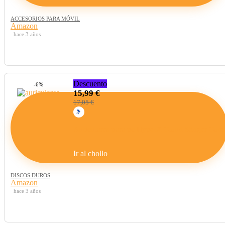
ACCESORIOS PARA MÓVIL
Amazon
hace 3 años
Descuento
-6%
15,99 €
17,05 €
Auriculares para pc HyperX Cloud Stinger Core
Ir al chollo
DISCOS DUROS
Amazon
hace 3 años