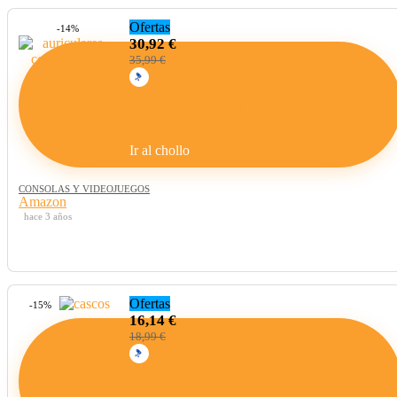
Ofertas
-14%
30,92 €
35,99 €
Auriculares Corsair HS35 Stereo
Ir al chollo
CONSOLAS Y VIDEOJUEGOS
Amazon
hace 3 años
Ofertas
-15%
16,14 €
18,99 €
cascos Gaming yinsan TM-3