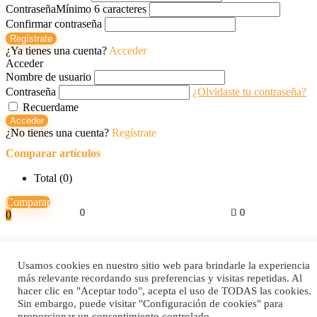
Contraseña
Mínimo 6 caracteres
Confirmar contraseña
Regístrate
¿Ya tienes una cuenta?
Acceder
Acceder
Nombre de usuario
Contraseña
¿Olvidaste tu contraseña?
Recuerdame
Acceder
¿No tienes una cuenta?
Regístrate
Comparar artículos
Total (
0
)
Comparar
0
0
0
0
0
0
0
0
0
0
0
0
0
0
0
0
0
0
0
Usamos cookies en nuestro sitio web para brindarle la experiencia
más relevante recordando sus preferencias y visitas repetidas. Al
hacer clic en "Aceptar todo", acepta el uso de TODAS las cookies.
Sin embargo, puede visitar "Configuración de cookies" para
proporcionar un consentimiento controlado.