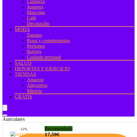
Limpieza
Juguetes
Mascotas
Café
Decoración
MODA
Zapatos
Ropa y complementos
Perfumes
Relojes
Cuidado personal
SALUD
DEPORTES Y EJERCICIO
TIENDAS
Amazon
Aliexpress
Miravia
GRATIS
Auriculares
Recomendado
-12%
17,59€