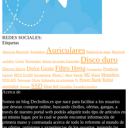
REDES SOCIALES:
Etiquetas
Auriculares
Altavoces Bluetooth
Amoladora
Batidoras de mano
Bluetooth
Disco duro
cuchillos
Cupón
Despertador
difusor de aceites Esenciales
Filtro Hepa
Dolce Gusto
Discos duros
Freidora
Fregasuelos
M2
Monedero
Gaming
HELP FLASH
herramientas
iPhone 7
Jabon
Kawaii
Maleta
Power Bank
Robot
NESCAFE
Nespresso
Oferta
Ordenador de sobremesa
Pc
SSD
aspirador
Tiras led
Seagate
Zapatillas
Zapatillas hombre
Acerca de
Somos un blog Dechollos.es que nace para facilitar a los usuarios
que desean comprar online, buscando chollos, ofertas, gangas, a
través de nuestro portal web podrás adquirir todo tipo de artículos en
un mismo lugar, por lo cual se puede encontrar información de
primera mano y contrastada acerca de todo lo referente al mundo de
las ofertas, opiniones y experiencias de los usuarios, teniendo las