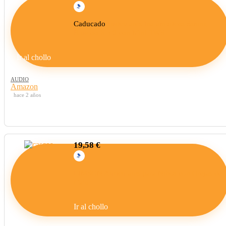
Caducado
Auriculares Inalámbricos Ssmnr,
Bluetooth 5.0 con Mini TWS
Ir al chollo
AUDIO
Amazon
hace 2 años
19,58 €
LIMSON Auriculares para Niños con Orejas de
Gato
Ir al chollo