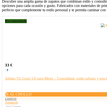
Descubre una amplia gama de zapatos que combinan estilo y comodidad p
opciones para cada ocasión y gusto. Fabricados con materiales de prim
perfecto que complemente tu estilo personal y te permita caminar con
Recomendado
33 €
Adidas VL Court 3.0 para Mujer – Comodidad, estilo urbano y preci
IR AL CHOLLO
ZAPATOS
Amazon
hace 5 meses