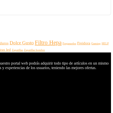
Filtro Hepa
Dolce Gusto
 duros
Freidora
Fregasuelos
Gaming
HELP
iras led
Zapatillas
Zapatillas hombre
nuestro portal web podrás adquirir todo tipo de artículos en un mismo
 y experiencias de los usuarios, teniendo las mejores ofertas.