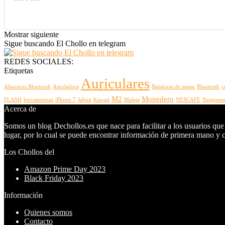
Mostrar siguiente
Sigue buscando El Chollo en telegram
REDES SOCIALES:
Etiquetas
Auriculares
Altavoces Bluetooth
Amoladora
Batidoras de mano
Bluetooth
c
M2
Monedero
FLASH
herramientas
iPhone 7
Jabon
Kawaii
Maleta
NESCAFE
Nespress
Acerca de
Somos un blog Dechollos.es que nace para facilitar a los usuarios que
lugar, por lo cual se puede encontrar información de primera mano y co
Los Chollos del
Amazon Prime Day 2023
Black Friday 2023
Información
Quienes somos
Contacto