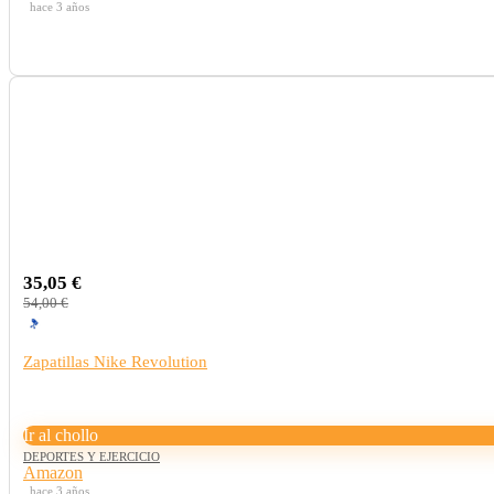
hace 3 años
35,05 €
54,00 €
Zapatillas Nike Revolution
Ir al chollo
DEPORTES Y EJERCICIO
Amazon
hace 3 años