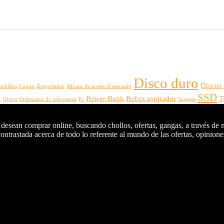
Disco duro
Discos
uchillos
Cupón
Despertador
difusor de aceites Esenciales
SSD
Power Bank
Robot aspirador
T
o
Oferta
Ordenador de sobremesa
Pc
Seagate
 desean comprar online, buscando chollos, ofertas, gangas, a través de 
ntrastada acerca de todo lo referente al mundo de las ofertas, opiniones