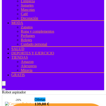
Limpieza
Juguetes
Mascotas
Café
Decoración
MODA
Zapatos
Ropa y complementos
Perfumes
Relojes
Cuidado personal
SALUD
DEPORTES Y EJERCICIO
TIENDAS
Amazon
Aliexpress
Miravia
GRATIS
Robot aspirador
Ofertas
-26%
139,00 €