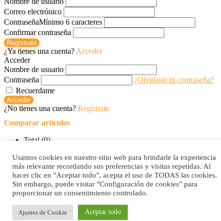
Nombre de usuario
Correo electrónico
Contraseña
Mínimo 6 caracteres
Confirmar contraseña
Regístrate
¿Ya tienes una cuenta?
Acceder
Acceder
Nombre de usuario
Contraseña
¿Olvidaste tu contraseña?
Recuerdame
Acceder
¿No tienes una cuenta?
Regístrate
Comparar artículos
Total (
0
)
Comparar
Usamos cookies en nuestro sitio web para brindarle la experiencia
0
0
0
0
0
más relevante recordando sus preferencias y visitas repetidas. Al
hacer clic en "Aceptar todo", acepta el uso de TODAS las cookies.
Sin embargo, puede visitar "Configuración de cookies" para
proporcionar un consentimiento controlado.
Aceptar todo
Ajustes de Cookie