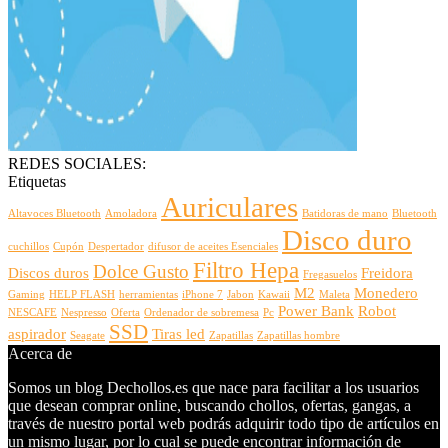
REDES SOCIALES:
Etiquetas
Auriculares
Altavoces Bluetooth
Amoladora
Batidoras de mano
Bluetooth
Disco duro
cuchillos
Cupón
Despertador
difusor de aceites Esenciales
Filtro Hepa
Dolce Gusto
Discos duros
Freidora
Fregasuelos
M2
Monedero
Gaming
HELP FLASH
herramientas
iPhone 7
Jabon
Kawaii
Maleta
Power Bank
Robot
NESCAFE
Nespresso
Oferta
Ordenador de sobremesa
Pc
SSD
aspirador
Tiras led
Seagate
Zapatillas
Zapatillas hombre
Acerca de
Somos un blog Dechollos.es que nace para facilitar a los usuarios
que desean comprar online, buscando chollos, ofertas, gangas, a
través de nuestro portal web podrás adquirir todo tipo de artículos en
un mismo lugar, por lo cual se puede encontrar información de