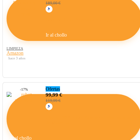
189,00 €
Cecotec Robot Aspirador y Friegasuelos Conga
Ir al chollo
LIMPIEZA
Amazon
hace 3 años
Ofertas
-17%
99,99 €
119,99 €
Chollo INSE Robot Aspirador, Ideal para pelos
de Mascotas
Ir al chollo