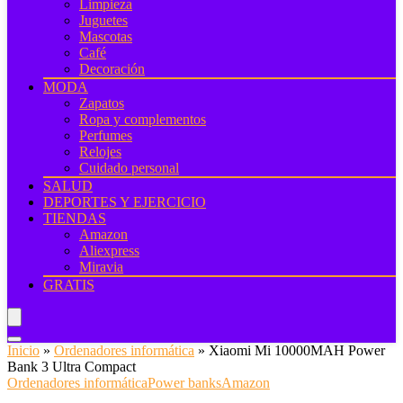
Limpieza
Juguetes
Mascotas
Café
Decoración
MODA
Zapatos
Ropa y complementos
Perfumes
Relojes
Cuidado personal
SALUD
DEPORTES Y EJERCICIO
TIENDAS
Amazon
Aliexpress
Miravia
GRATIS
Inicio
»
Ordenadores informática
»
Xiaomi Mi 10000MAH Power
Bank 3 Ultra Compact
Ordenadores informática
Power banks
Amazon