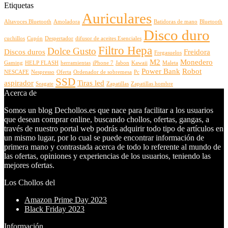
Etiquetas
Auriculares
Altavoces Bluetooth
Amoladora
Batidoras de mano
Bluetooth
Disco duro
cuchillos
Cupón
Despertador
difusor de aceites Esenciales
Filtro Hepa
Dolce Gusto
Discos duros
Freidora
Fregasuelos
M2
Monedero
Gaming
HELP FLASH
herramientas
iPhone 7
Jabon
Kawaii
Maleta
Power Bank
Robot
NESCAFE
Nespresso
Oferta
Ordenador de sobremesa
Pc
SSD
aspirador
Tiras led
Seagate
Zapatillas
Zapatillas hombre
Acerca de
Somos un blog Dechollos.es que nace para facilitar a los usuarios
que desean comprar online, buscando chollos, ofertas, gangas, a
través de nuestro portal web podrás adquirir todo tipo de artículos en
un mismo lugar, por lo cual se puede encontrar información de
primera mano y contrastada acerca de todo lo referente al mundo de
las ofertas, opiniones y experiencias de los usuarios, teniendo las
mejores ofertas.
Los Chollos del
Amazon Prime Day 2023
Black Friday 2023
Información