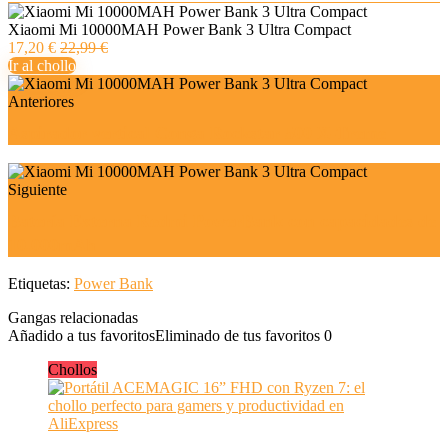
Xiaomi Mi 10000MAH Power Bank 3 Ultra Compact
17,20 €
22,99 €
Ir al chollo
Anteriores
Aspirador vertical Conga Rockstar 500 X-Treme
Siguiente
Batería Externa Redmi PowerBank con capacidades de
10.000mAh
Etiquetas:
Power Bank
Gangas relacionadas
Añadido a tus favoritos
Eliminado de tus favoritos
0
Chollos