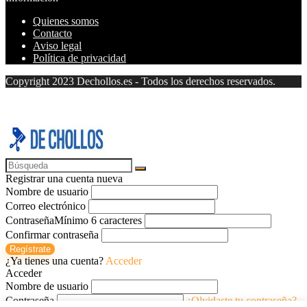
Quienes somos
Contacto
Aviso legal
Política de privacidad
Copyright 2023 Dechollos.es - Todos los derechos reservados.
Registrar una cuenta nueva
Nombre de usuario
Correo electrónico
Contraseña
Mínimo 6 caracteres
Confirmar contraseña
Regístrate
¿Ya tienes una cuenta?
Acceder
Acceder
Nombre de usuario
Contraseña
¿Olvidaste tu contraseña?