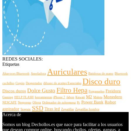
REDES SOCIALES:
Etiquetas
Auriculares
Altavoces Bluetooth
Amoladora
Batidoras de mano
Bluetooth
Disco duro
cuchillos
Cupón
Despertador
difusor de aceites Esenciales
Filtro Hepa
Dolce Gusto
Discos duros
Freidora
Fregasuelos
M2
Monedero
Gaming
HELP FLASH
herramientas
iPhone 7
Jabon
Kawaii
Maleta
Power Bank
Robot
NESCAFE
Nespresso
Oferta
Ordenador de sobremesa
Pc
SSD
aspirador
Tiras led
Seagate
Zapatillas
Zapatillas hombre
Acerca de
Somos un blog Dechollos.es que nace para facilitar a los usuarios
que desean comprar online, buscando chollos, ofertas, gangas, a