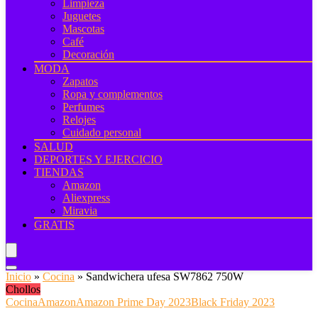
Limpieza
Juguetes
Mascotas
Café
Decoración
MODA
Zapatos
Ropa y complementos
Perfumes
Relojes
Cuidado personal
SALUD
DEPORTES Y EJERCICIO
TIENDAS
Amazon
Aliexpress
Miravia
GRATIS
Inicio
»
Cocina
»
Sandwichera ufesa SW7862 750W
Chollos
Cocina
Amazon
Amazon Prime Day 2023
Black Friday 2023