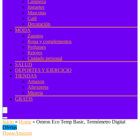
Limpieza
Juguetes
Mascotas
Café
Decoración
MODA
Zapatos
Ropa y complementos
Perfumes
Relojes
Cuidado personal
SALUD
DEPORTES Y EJERCICIO
TIENDAS
Amazon
Aliexpress
Miravia
GRATIS
Inicio
»
Hogar
»
Omron Eco Temp Basic, Termómetro Digital
Ofertas
Hogar
Amazon