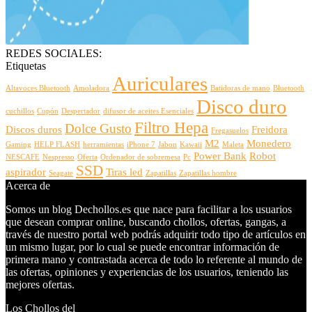
REDES SOCIALES:
Etiquetas
Auriculares
Altavoces Bluetooth
Amoladora
Batidoras de mano
Bluetooth
Disco duro
cuchillos
Cupón
Despertador
difusor de aceites Esenciales
Filtro Hepa
Dolce Gusto
Discos duros
Freidora
Fregasuelos
M2
Monedero
Gaming
HELP FLASH
herramientas
iPhone 7
Jabon
Kawaii
Maleta
Power Bank
Robot
NESCAFE
Nespresso
Oferta
Ordenador de sobremesa
Pc
SSD
aspirador
Tiras led
Seagate
Zapatillas
Zapatillas hombre
Acerca de
Somos un blog Dechollos.es que nace para facilitar a los usuarios
que desean comprar online, buscando chollos, ofertas, gangas, a
través de nuestro portal web podrás adquirir todo tipo de artículos en
un mismo lugar, por lo cual se puede encontrar información de
primera mano y contrastada acerca de todo lo referente al mundo de
las ofertas, opiniones y experiencias de los usuarios, teniendo las
mejores ofertas.
Los Chollos del