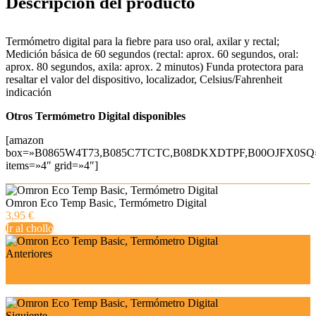
Descripción del producto
Termómetro digital para la fiebre para uso oral, axilar y rectal;
Medición básica de 60 segundos (rectal: aprox. 60 segundos, oral:
aprox. 80 segundos, axila: aprox. 2 minutos) Funda protectora para
resaltar el valor del dispositivo, localizador, Celsius/Fahrenheit
indicación
Otros Termómetro Digital disponibles
[amazon
box=»B0865W4T73,B085C7TCTC,B08DKXDTPF,B00OJFX0SQ
items=»4″ grid=»4″]
Omron Eco Temp Basic, Termómetro Digital
3,95 €
Ir al chollo
Anteriores
Mini Monedero BESTZY 2 Piezas
Siguiente