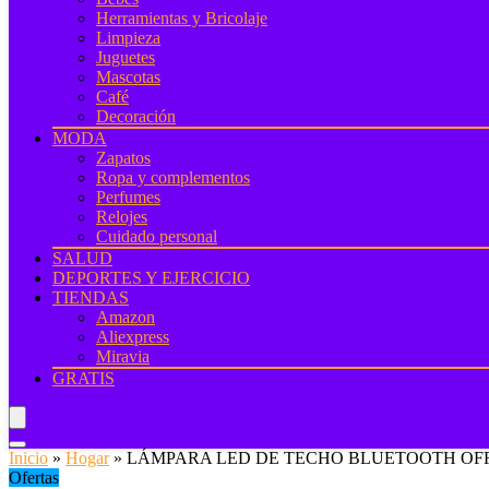
Herramientas y Bricolaje
Limpieza
Juguetes
Mascotas
Café
Decoración
MODA
Zapatos
Ropa y complementos
Perfumes
Relojes
Cuidado personal
SALUD
DEPORTES Y EJERCICIO
TIENDAS
Amazon
Aliexpress
Miravia
GRATIS
Inicio
»
Hogar
»
LÁMPARA LED DE TECHO BLUETOOTH OF
Ofertas