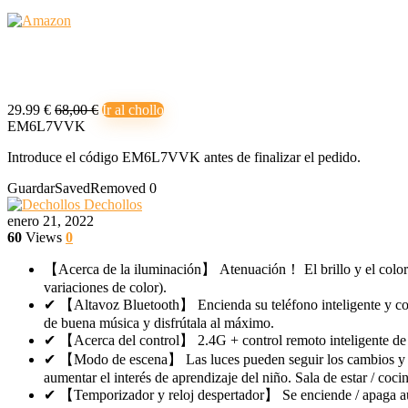
29.99 €
68,00 €
Ir al chollo
EM6L7VVK
Introduce el código EM6L7VVK antes de finalizar el pedido.
Guardar
Saved
Removed
0
Dechollos
enero 21, 2022
60
Views
0
【Acerca de la iluminación】 Atenuación！ El brillo y el color de
variaciones de color).
✔ 【Altavoz Bluetooth】 Encienda su teléfono inteligente y conéct
de buena música y disfrútala al máximo.
✔ 【Acerca del control】 2.4G + control remoto inteligente de 
✔ 【Modo de escena】 Las luces pueden seguir los cambios y el rit
aumentar el interés de aprendizaje del niño. Sala de estar / cocin
✔ 【Temporizador y reloj despertador】 Se enciende / apaga aut