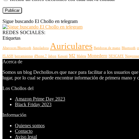
Sigue buscando El Chollo en telegram
REDES SOCIALES:
Etiquetas
Auriculares
Altavoces Bluetooth
Amoladora
Batidoras de mano
Bluetooth
c
M2
Monedero
FLASH
herramientas
iPhone 7
Jabon
Kawaii
Maleta
NESCAFE
Nespress
Acerca de
Somos un blog Dechollos.es que nace para facilitar a los usuarios que
lugar, por lo cual se puede encontrar información de primera mano y co
Los Chollos del
Amazon Prime Day 2023
Black Friday 2023
Información
Quienes somos
Contacto
Aviso legal