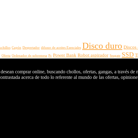
Disco duro
Discos
uchillos
Cupón
Despertador
difusor de aceites Esenciales
SSD
Power Bank
Robot aspirador
T
o
Oferta
Ordenador de sobremesa
Pc
Seagate
 desean comprar online, buscando chollos, ofertas, gangas, a través de 
ntrastada acerca de todo lo referente al mundo de las ofertas, opiniones