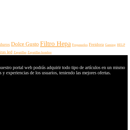
Filtro Hepa
Dolce Gusto
 duros
Freidora
Fregasuelos
Gaming
HELP
iras led
Zapatillas
Zapatillas hombre
nuestro portal web podrás adquirir todo tipo de artículos en un mismo
 y experiencias de los usuarios, teniendo las mejores ofertas.