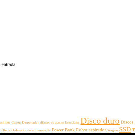
 entrada.
Disco duro
Discos
uchillos
Cupón
Despertador
difusor de aceites Esenciales
SSD
Power Bank
Robot aspirador
T
o
Oferta
Ordenador de sobremesa
Pc
Seagate