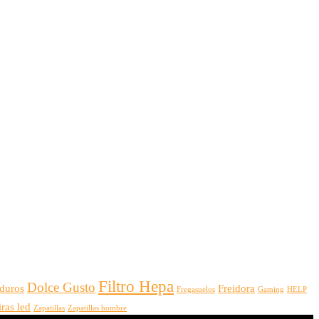
Filtro Hepa
Dolce Gusto
 duros
Freidora
Fregasuelos
Gaming
HELP
iras led
Zapatillas
Zapatillas hombre