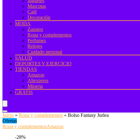
Juguetes
Mascotas
Café
Decoración
MODA
Zapatos
Ropa y complementos
Perfumes
Relojes
Cuidado personal
SALUD
DEPORTES Y EJERCICIO
TIENDAS
Amazon
Aliexpress
Miravia
GRATIS
Inicio
»
Ropa y complementos
»
Bolso Fantasy Jurlea
Ofertas
Ropa y complementos
Amazon
-28%