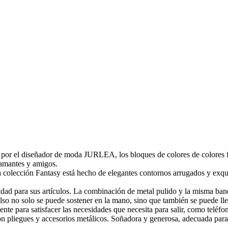
 por el diseñador de moda JURLEA, los bloques de colores de colores f
 amantes y amigos.
 colección Fantasy está hecho de elegantes contornos arrugados y exqui
ridad para sus artículos. La combinación de metal pulido y la misma ban
olso no solo se puede sostener en la mano, sino que también se puede ll
 para satisfacer las necesidades que necesita para salir, como teléfonos
 con pliegues y accesorios metálicos. Soñadora y generosa, adecuada para 