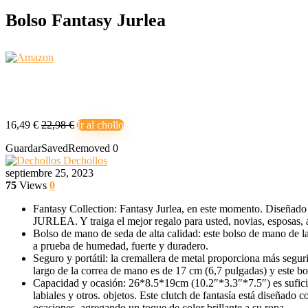
Bolso Fantasy Jurlea
16,49 €
22,98 €
Ir al chollo
Guardar
Saved
Removed
0
Dechollos
septiembre 25, 2023
75
Views
0
Fantasy Collection: Fantasy Jurlea, en este momento. Diseñado
JURLEA. Y traiga el mejor regalo para usted, novias, esposas,
Bolso de mano de seda de alta calidad: este bolso de mano de la
a prueba de humedad, fuerte y duradero.
Seguro y portátil: la cremallera de metal proporciona más segu
largo de la correa de mano es de 17 cm (6,7 pulgadas) y este b
Capacidad y ocasión: 26*8.5*19cm (10.2″*3.3″*7.5″) es suficiente
labiales y otros. objetos. Este clutch de fantasía está diseñado
ocasiones, agregando un toque de color brillante a su ropa.