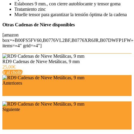
Eslabones 9 mm., con cierre autoblocante y tensor goma
Tratamiento zinc
Muelle tensor para garantizar la tensión óptima de la cadena
Otras Cadenas de Nieve disponibles
[amazon
box=»B00FS5FV60,B0776VL2BF,B0776XR6JR,B07DWFP1FW»
items=»4″ grid=»4″]
RD9 Cadenas de Nieve Metálicas, 9 mm
25,00€
Ir al chollo
Anteriores
Scottex Original Papel Higiénico - 96 Rollos
Siguiente
Probiótico 60 cápsulas para mejorar nuestro sistema
inmunológico y digestivo