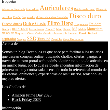
Etiquetas
Auriculares
Altavoces Bluetooth
Amoladora
Batidoras de mano
Bluetooth
Disco duro
cuchillos
Cupón
Despertador
difusor de aceites Esenciales
Filtro Hepa
Dolce Gusto
Discos duros
Freidora
Fregasuelos
M2
Monedero
Gaming
HELP FLASH
herramientas
iPhone 7
Jabon
Kawaii
Maleta
Power Bank
Robot
NESCAFE
Nespresso
Oferta
Ordenador de sobremesa
Pc
SSD
aspirador
Tiras led
Seagate
Zapatillas
Zapatillas hombre
Acerca de
Somos un blog Dechollos.es que nace para facilitar a los usuarios
que desean comprar online, buscando chollos, ofertas, gangas, a
través de nuestro portal web podrás adquirir todo tipo de artículos en
un mismo lugar, por lo cual se puede encontrar información de
primera mano y contrastada acerca de todo lo referente al mundo de
las ofertas, opiniones y experiencias de los usuarios, teniendo las
mejores ofertas.
Los Chollos del
Amazon Prime Day 2023
Black Friday 2023
Información