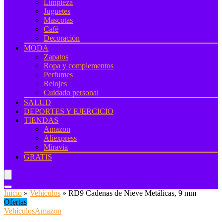
Limpieza
Juguetes
Mascotas
Café
Decoración
MODA
Zapatos
Ropa y complementos
Perfumes
Relojes
Cuidado personal
SALUD
DEPORTES Y EJERCICIO
TIENDAS
Amazon
Aliexpress
Miravia
GRATIS
Inicio
»
Vehículos
»
RD9 Cadenas de Nieve Metálicas, 9 mm
Ofertas
Vehículos
Amazon