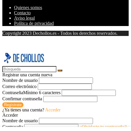
Quienes somos
Contacto
Aviso legal
Política de privacidad
Copyright 2023 Dechollos.es - Todos los derechos reservados.
Registrar una cuenta nueva
Nombre de usuario
Correo electrónico
Contraseña
Mínimo 6 caracteres
Confirmar contraseña
Regístrate
¿Ya tienes una cuenta?
Acceder
Acceder
Nombre de usuario
Contraseña
¿Olvidaste tu contraseña?