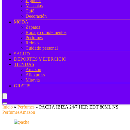
Juguetes
Mascotas
Café
Decoración
MODA
Zapatos
Ropa y complementos
Perfumes
Relojes
Cuidado personal
SALUD
DEPORTES Y EJERCICIO
TIENDAS
Amazon
Aliexpress
Miravia
GRATIS
Inicio
»
Perfumes
»
PACHA IBIZA 24/7 HER EDT 80ML NS
Perfumes
Amazon