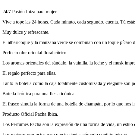
24/7 Pasión Ibiza para mujer.
Vive a tope las 24 horas. Cada minuto, cada segundo, cuenta. Tú estás 
Muy dulce y refrescante.
El albaricoque y la manzana verde se combinan con un toque pícaro de 
Perfecto olor oriental floral cítrico.
Los aromas orientales del sándalo, la vainilla, la leche y el musk imp
El regalo perfecto para ellas.
Tanto la botella como la caja totalmente customizada y elegante son per
Botella Icónica para una fiesta icónica.
El frasco simula la forma de una botella de champán, por lo que nos inv
Producto Oficial Pacha Ibiza.
Los Perfumes Pacha son la expresión de una forma de vida, un estilo que
Los mejores productos para que te sientas cómodo contigo mismo.