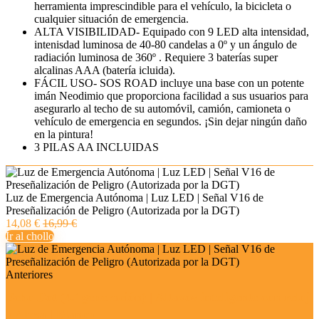
herramienta imprescindible para el vehículo, la bicicleta o
cualquier situación de emergencia.
ALTA VISIBILIDAD- Equipado con 9 LED alta intensidad,
intenisdad luminosa de 40-80 candelas a 0º y un ángulo de
radiación luminosa de 360º . Requiere 3 baterías super
alcalinas AAA (batería icluida).
FÁCIL USO- SOS ROAD incluye una base con un potente
imán Neodimio que proporciona facilidad a sus usuarios para
asegurarlo al techo de su automóvil, camión, camioneta o
vehículo de emergencia en segundos. ¡Sin dejar ningún daño
en la pintura!
3 PILAS AA INCLUIDAS
Luz de Emergencia Autónoma | Luz LED | Señal V16 de
Preseñalización de Peligro (Autorizada por la DGT)
14,08 €
16,99 €
Ir al chollo
Anteriores
Echo Dot (4.ª generación) | Altavoz inteligente con reloj
y Alexa | Blanco