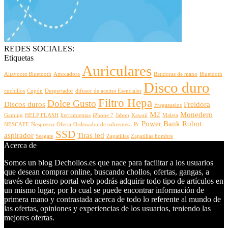
REDES SOCIALES:
Etiquetas
Auriculares
Altavoces Bluetooth
Amoladora
Batidoras de mano
Bluetooth
Disco duro
cuchillos
Cupón
Despertador
difusor de aceites Esenciales
Filtro Hepa
Dolce Gusto
Discos duros
Freidora
Fregasuelos
M2
Monedero
Gaming
HELP FLASH
herramientas
iPhone 7
Jabon
Kawaii
Maleta
Power Bank
Robot
NESCAFE
Nespresso
Oferta
Ordenador de sobremesa
Pc
SSD
aspirador
Tiras led
Seagate
Zapatillas
Zapatillas hombre
Acerca de
Somos un blog Dechollos.es que nace para facilitar a los usuarios
que desean comprar online, buscando chollos, ofertas, gangas, a
través de nuestro portal web podrás adquirir todo tipo de artículos en
un mismo lugar, por lo cual se puede encontrar información de
primera mano y contrastada acerca de todo lo referente al mundo de
las ofertas, opiniones y experiencias de los usuarios, teniendo las
mejores ofertas.