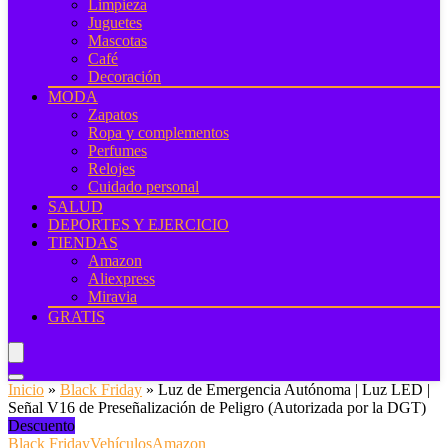
Limpieza
Juguetes
Mascotas
Café
Decoración
MODA
Zapatos
Ropa y complementos
Perfumes
Relojes
Cuidado personal
SALUD
DEPORTES Y EJERCICIO
TIENDAS
Amazon
Aliexpress
Miravia
GRATIS
Inicio
»
Black Friday
»
Luz de Emergencia Autónoma | Luz LED |
Señal V16 de Preseñalización de Peligro (Autorizada por la DGT)
Descuento
Black Friday
Vehículos
Amazon