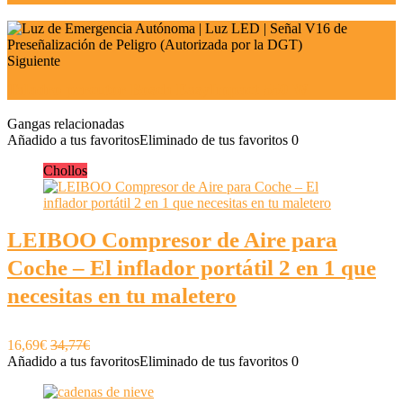
Siguiente
Taladro percutor Bosch EasyImpact 550 W
Gangas relacionadas
Añadido a tus favoritos
Eliminado de tus favoritos
0
Chollos
LEIBOO Compresor de Aire para
Coche – El inflador portátil 2 en 1 que
necesitas en tu maletero
16,69€
34,77€
Añadido a tus favoritos
Eliminado de tus favoritos
0