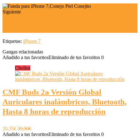
Siguiente
Funda Compatible con iPhone 7 / iPhone 8 / iPhone SE
2020 Kawaii - Unicornio Rosa
Etiquetas:
iPhone 7
Gangas relacionadas
Añadido a tus favoritos
Eliminado de tus favoritos
0
Chollos
CMF Buds 2a Versión Global
Auriculares inalámbricos, Bluetooth,
Hasta 8 horas de reproducción
20,35€
39,90€
Añadido a tus favoritos
Eliminado de tus favoritos
0