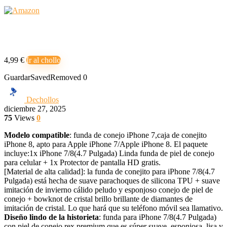
4,99 €
Ir al chollo
Guardar
Saved
Removed
0
Dechollos
diciembre 27, 2025
75
Views
0
Modelo compatible
: funda de conejo iPhone 7,caja de conejito
iPhone 8, apto para Apple iPhone 7/Apple iPhone 8. El paquete
incluye:1x iPhone 7/8(4.7 Pulgada) Linda funda de piel de conejo
para celular + 1x Protector de pantalla HD gratis.
[Material de alta calidad]: la funda de conejito para iPhone 7/8(4.7
Pulgada) está hecha de suave parachoques de silicona TPU + suave
imitación de invierno cálido peludo y esponjoso conejo de piel de
conejo + bowknot de cristal brillo brillante de diamantes de
imitación de cristal. Lo que hará que su teléfono móvil sea llamativo.
Diseño lindo de la historieta
: funda para iPhone 7/8(4.7 Pulgada)
con piel de conejo rex premium que es súper suave, esponjosa, lisa y