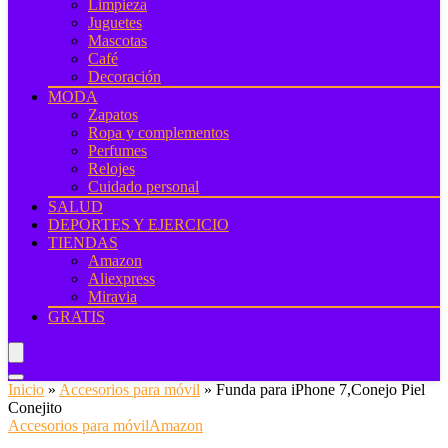
Limpieza
Juguetes
Mascotas
Café
Decoración
MODA
Zapatos
Ropa y complementos
Perfumes
Relojes
Cuidado personal
SALUD
DEPORTES Y EJERCICIO
TIENDAS
Amazon
Aliexpress
Miravia
GRATIS
Inicio
»
Accesorios para móvil
»
Funda para iPhone 7,Conejo Piel
Conejito
Accesorios para móvil
Amazon