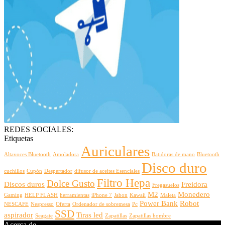
REDES SOCIALES:
Etiquetas
Auriculares
Altavoces Bluetooth
Amoladora
Batidoras de mano
Bluetooth
Disco duro
cuchillos
Cupón
Despertador
difusor de aceites Esenciales
Filtro Hepa
Dolce Gusto
Discos duros
Freidora
Fregasuelos
M2
Monedero
Gaming
HELP FLASH
herramientas
iPhone 7
Jabon
Kawaii
Maleta
Power Bank
Robot
NESCAFE
Nespresso
Oferta
Ordenador de sobremesa
Pc
SSD
aspirador
Tiras led
Seagate
Zapatillas
Zapatillas hombre
Acerca de