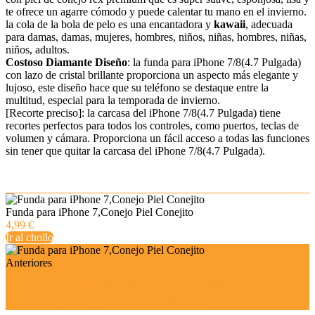
te ofrece un agarre cómodo y puede calentar tu mano en el invierno.
la cola de la bola de pelo es una encantadora y
kawaii
, adecuada
para damas, damas, mujeres, hombres, niños, niñas, hombres, niñas,
niños, adultos.
Costoso Diamante Diseño
: la funda para iPhone 7/8(4.7 Pulgada)
con lazo de cristal brillante proporciona un aspecto más elegante y
lujoso, este diseño hace que su teléfono se destaque entre la
multitud, especial para la temporada de invierno.
[Recorte preciso]: la carcasa del iPhone 7/8(4.7 Pulgada) tiene
recortes perfectos para todos los controles, como puertos, teclas de
volumen y cámara. Proporciona un fácil acceso a todas las funciones
sin tener que quitar la carcasa del iPhone 7/8(4.7 Pulgada).
Funda para iPhone 7,Conejo Piel Conejito
4,99 €
Ir al chollo
Anteriores
ZOLLNER 10 Trapos de Cocina algodón 100%, a
Cuadros Azules y Blancos, 50x70 cm