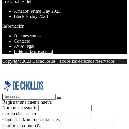
Los Chollos del
Amazon Prime Day 2023
Black Friday 2023
Información
Quienes somos
Contacto
Aviso legal
Política de privacidad
Copyright 2023 Dechollos.es - Todos los derechos reservados.
Registrar una cuenta nueva
Nombre de usuario
Correo electrónico
Contraseña
Mínimo 6 caracteres
Confirmar contraseña