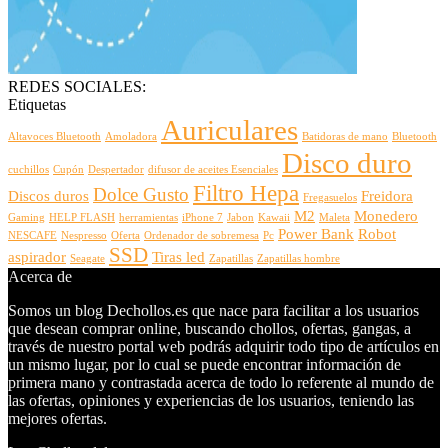
REDES SOCIALES:
Etiquetas
Auriculares
Altavoces Bluetooth
Amoladora
Batidoras de mano
Bluetooth
Disco duro
cuchillos
Cupón
Despertador
difusor de aceites Esenciales
Filtro Hepa
Dolce Gusto
Discos duros
Freidora
Fregasuelos
M2
Monedero
Gaming
HELP FLASH
herramientas
iPhone 7
Jabon
Kawaii
Maleta
Power Bank
Robot
NESCAFE
Nespresso
Oferta
Ordenador de sobremesa
Pc
SSD
aspirador
Tiras led
Seagate
Zapatillas
Zapatillas hombre
Acerca de
Somos un blog Dechollos.es que nace para facilitar a los usuarios
que desean comprar online, buscando chollos, ofertas, gangas, a
través de nuestro portal web podrás adquirir todo tipo de artículos en
un mismo lugar, por lo cual se puede encontrar información de
primera mano y contrastada acerca de todo lo referente al mundo de
las ofertas, opiniones y experiencias de los usuarios, teniendo las
mejores ofertas.