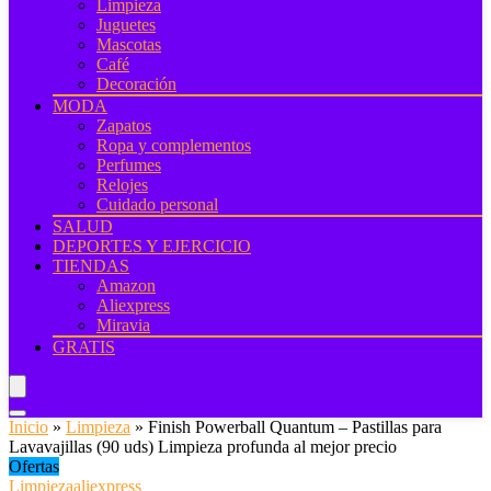
Limpieza
Juguetes
Mascotas
Café
Decoración
MODA
Zapatos
Ropa y complementos
Perfumes
Relojes
Cuidado personal
SALUD
DEPORTES Y EJERCICIO
TIENDAS
Amazon
Aliexpress
Miravia
GRATIS
Inicio
»
Limpieza
»
Finish Powerball Quantum – Pastillas para
Lavavajillas (90 uds) Limpieza profunda al mejor precio
Ofertas
Limpieza
aliexpress