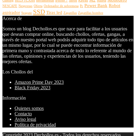
Gaming
HELP FLASH
herramientas
iPhone 7
Jabon
Kawaii
Maleta
Power Bank
Robot
NESCAFE
Nespresso
Oferta
Ordenador de sobremesa
Pc
SSD
aspirador
Tiras led
Seagate
Zapatillas
Zapatillas hombre
Acerca de
Somos un blog Dechollos.es que nace para facilitar a los usuarios
que desean comprar online, buscando chollos, ofertas, gangas, a
través de nuestro portal web podrás adquirir todo tipo de artículos en
un mismo lugar, por lo cual se puede encontrar información de
primera mano y contrastada acerca de todo lo referente al mundo de
las ofertas, opiniones y experiencias de los usuarios, teniendo las
mejores ofertas.
Los Chollos del
Amazon Prime Day 2023
Black Friday 2023
Información
Quienes somos
Contacto
Aviso legal
Política de privacidad
Copyright 2023 Dechollos.es - Todos los derechos reservados.