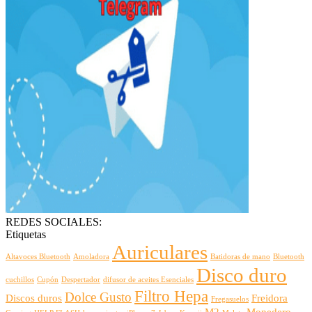
REDES SOCIALES:
Etiquetas
Auriculares
Altavoces Bluetooth
Amoladora
Batidoras de mano
Bluetooth
Disco duro
cuchillos
Cupón
Despertador
difusor de aceites Esenciales
Filtro Hepa
Dolce Gusto
Discos duros
Freidora
Fregasuelos
M2
Monedero