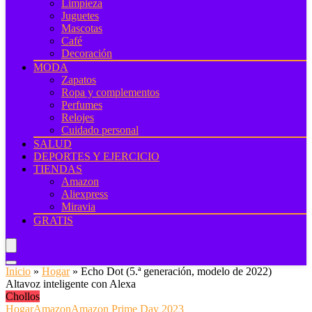
Limpieza
Juguetes
Mascotas
Café
Decoración
MODA
Zapatos
Ropa y complementos
Perfumes
Relojes
Cuidado personal
SALUD
DEPORTES Y EJERCICIO
TIENDAS
Amazon
Aliexpress
Miravia
GRATIS
Inicio
»
Hogar
»
Echo Dot (5.ª generación, modelo de 2022)
Altavoz inteligente con Alexa
Chollos
Hogar
Amazon
Amazon Prime Day 2023