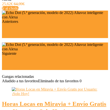
25,62€
64,99€
Ir al chollo
Anteriores
Microondas Cecotec ProClean 2010. 700 W de
Potencia, 20L
Siguiente
Chollo Recambio pastilla deshumidificador Rubson
Aero 360º
Gangas relacionadas
Añadido a tus favoritos
Eliminado de tus favoritos
0
Horas Locas en Miravia + Envío Gratis