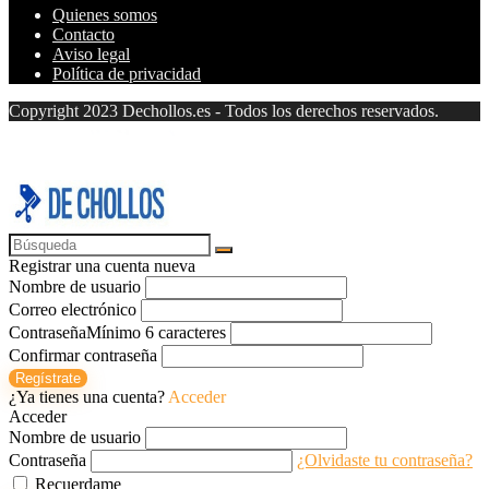
Quienes somos
Contacto
Aviso legal
Política de privacidad
Copyright 2023 Dechollos.es - Todos los derechos reservados.
Registrar una cuenta nueva
Nombre de usuario
Correo electrónico
Contraseña
Mínimo 6 caracteres
Confirmar contraseña
Regístrate
¿Ya tienes una cuenta?
Acceder
Acceder
Nombre de usuario
Contraseña
¿Olvidaste tu contraseña?
Recuerdame