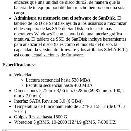
eficaces que una unidad de disco duro2, de manera que la
batería de tu equipo portátil dura mucho tiempo con una sola
carga.
Administra tu memoria con el software de SanDisk.
El
tablero de SSD de SanDisk ayuda a los usuarios a maximizar
el desempeño de las SSD de SanDisk en los sistemas
operativos Windows® con la ayuda de una interfaz gráfica
intuitiva. El tablero de SSD de SanDisk incluye herramientas
para analizar el disco (tales como el modelo del disco, la
capacidad, la versión de firmware y los atributos S.M.A.R.T.),
así como actualizaciones de firmware.
Especificaciones:
Velocidad
Lectura secuencial hasta 530 MB/s
Escritura secuencial hasta 400 MB/s
Dimensiones 2,75 in x 3,96 in x 0,28 in (69,85 mm x 100,5
mm x 7,0 mm)
Interfaz SATA Revision 3.0 (6 GB/s)
Temperatura de funcionamiento de 32 ºF a 158 ºF (de 0 ºC a
70 ºC)
Golpes Resiste hasta 1500 G
Vibración 5 gRMS, 10-2000 HZ/4,9 gRMS, 7-800 HZ