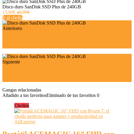
Disco duro SanDisk SSD Plus de 240GB
15,90€
42,99€
Ir al chollo
Anteriores
Chollo Flash Mini Amoladora, TACKLIFE PCG01B
3.7V
Siguiente
SALKING Humidificador Aceites Esenciales, 100ml
Difusor Ultrasonico
Gangas relacionadas
Añadido a tus favoritos
Eliminado de tus favoritos
0
Chollos
Portátil ACEMAGIC 16” FHD con