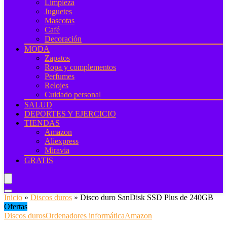
Limpieza
Juguetes
Mascotas
Café
Decoración
MODA
Zapatos
Ropa y complementos
Perfumes
Relojes
Cuidado personal
SALUD
DEPORTES Y EJERCICIO
TIENDAS
Amazon
Aliexpress
Miravia
GRATIS
Inicio
»
Discos duros
»
Disco duro SanDisk SSD Plus de 240GB
Ofertas
Discos duros
Ordenadores informática
Amazon