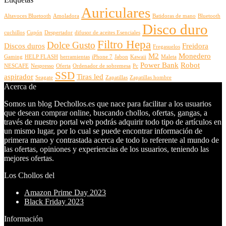
Auriculares
Altavoces Bluetooth
Amoladora
Batidoras de mano
Bluetooth
Disco duro
cuchillos
Cupón
Despertador
difusor de aceites Esenciales
Filtro Hepa
Dolce Gusto
Discos duros
Freidora
Fregasuelos
M2
Monedero
Gaming
HELP FLASH
herramientas
iPhone 7
Jabon
Kawaii
Maleta
Power Bank
Robot
NESCAFE
Nespresso
Oferta
Ordenador de sobremesa
Pc
SSD
aspirador
Tiras led
Seagate
Zapatillas
Zapatillas hombre
Acerca de
Somos un blog Dechollos.es que nace para facilitar a los usuarios
que desean comprar online, buscando chollos, ofertas, gangas, a
través de nuestro portal web podrás adquirir todo tipo de artículos en
un mismo lugar, por lo cual se puede encontrar información de
primera mano y contrastada acerca de todo lo referente al mundo de
las ofertas, opiniones y experiencias de los usuarios, teniendo las
mejores ofertas.
Los Chollos del
Amazon Prime Day 2023
Black Friday 2023
Información