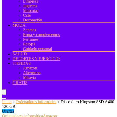
Limpieza
Juguetes
Mascotas
Café
Decoración
MODA
Zapatos
Ropa y complementos
Perfumes
Relojes
Cuidado personal
SALUD
DEPORTES Y EJERCICIO
TIENDAS
Amazon
Aliexpress
Miravia
GRATIS
Inicio
»
Ordenadores informática
»
Disco duro Kingston SSD A400
120 GB
Ofertas
Ordenadores informática
Amazon