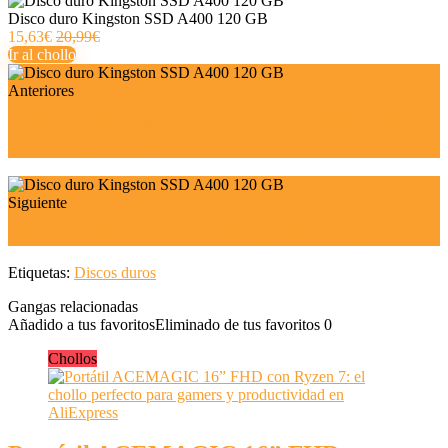
Disco duro Kingston SSD A400 120 GB
15,63€
20,99€
Ir al chollo
Anteriores
SALKING Humidificador Aceites Esenciales, 100ml
Difusor Ultrasonico
Siguiente
Cecotec Robot Aspirador y Friegasuelos Conga
Etiquetas:
Discos duros
Gangas relacionadas
Añadido a tus favoritos
Eliminado de tus favoritos
0
Chollos