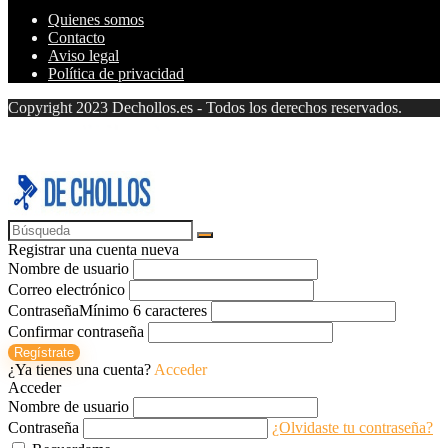
Quienes somos
Contacto
Aviso legal
Política de privacidad
Copyright 2023 Dechollos.es - Todos los derechos reservados.
Registrar una cuenta nueva
Nombre de usuario
Correo electrónico
Contraseña
Mínimo 6 caracteres
Confirmar contraseña
Regístrate
¿Ya tienes una cuenta?
Acceder
Acceder
Nombre de usuario
Contraseña
¿Olvidaste tu contraseña?