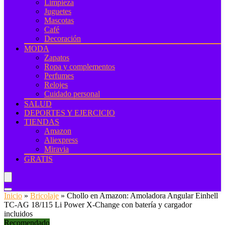
Limpieza
Juguetes
Mascotas
Café
Decoración
MODA
Zapatos
Ropa y complementos
Perfumes
Relojes
Cuidado personal
SALUD
DEPORTES Y EJERCICIO
TIENDAS
Amazon
Aliexpress
Miravia
GRATIS
Inicio
»
Bricolaje
»
Chollo en Amazon: Amoladora Angular Einhell
TC‑AG 18/115 Li Power X‑Change con batería y cargador
incluidos
Recomendado