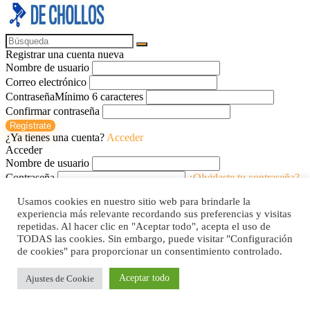
Registrar una cuenta nueva
Nombre de usuario
Correo electrónico
Contraseña
Mínimo 6 caracteres
Confirmar contraseña
Regístrate
¿Ya tienes una cuenta?
Acceder
Acceder
Nombre de usuario
Contraseña
¿Olvidaste tu contraseña?
Recuerdame
Usamos cookies en nuestro sitio web para brindarle la
Acceder
experiencia más relevante recordando sus preferencias y visitas
¿No tienes una cuenta?
Regístrate
repetidas. Al hacer clic en "Aceptar todo", acepta el uso de
Comparar artículos
TODAS las cookies. Sin embargo, puede visitar "Configuración
de cookies" para proporcionar un consentimiento controlado.
Total (
0
)
Aceptar todo
Ajustes de Cookie
Comparar
0