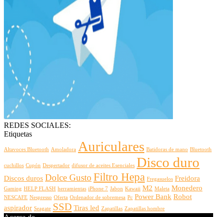
REDES SOCIALES:
Etiquetas
Auriculares
Altavoces Bluetooth
Amoladora
Batidoras de mano
Bluetooth
Disco duro
cuchillos
Cupón
Despertador
difusor de aceites Esenciales
Filtro Hepa
Dolce Gusto
Discos duros
Freidora
Fregasuelos
M2
Monedero
Gaming
HELP FLASH
herramientas
iPhone 7
Jabon
Kawaii
Maleta
Power Bank
Robot
NESCAFE
Nespresso
Oferta
Ordenador de sobremesa
Pc
SSD
aspirador
Tiras led
Seagate
Zapatillas
Zapatillas hombre