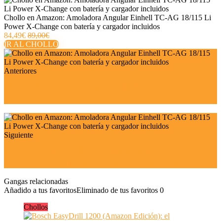
Chollo en Amazon: Amoladora Angular Einhell TC‑AG 18/115 Li
Power X‑Change con batería y cargador incluidos
84,49€
89,00€
IR AL CHOLLO
Anteriores
Xiaomi POCO F8 Pro: el flagship killer que arrasa en
Amazon
Siguiente
Bosch EasyDrill 1200 (Amazon Edición): el
taladro/atornillador perfecto para tus proyectos en casa
Gangas relacionadas
Añadido a tus favoritos
Eliminado de tus favoritos
0
Chollos