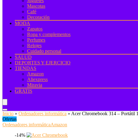
Juguetes
Mascotas
Café
Decoración
MODA
Zapatos
Ropa y complementos
Perfumes
Relojes
Cuidado personal
SALUD
DEPORTES Y EJERCICIO
TIENDAS
Amazon
Aliexpress
Miravia
GRATIS
Inicio
»
Ordenadores informática
»
Acer Chromebook 314 – Portátil 
Ofertas
Ordenadores informática
Amazon
-14%