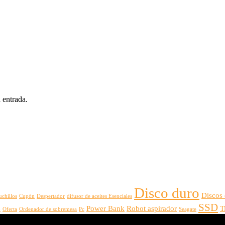
 entrada.
Disco duro
Discos
uchillos
Cupón
Despertador
difusor de aceites Esenciales
SSD
Power Bank
Robot aspirador
T
o
Oferta
Ordenador de sobremesa
Pc
Seagate