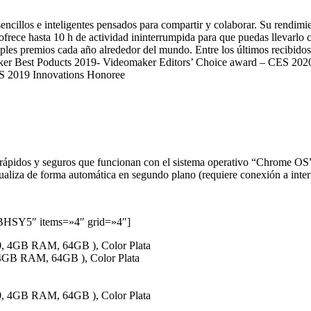
illos e inteligentes pensados para compartir y colaborar. Su rendimien
ofrece hasta 10 h de actividad ininterrumpida para que puedas llevarlo c
tiples premios cada año alrededor del mundo. Entre los últimos recibid
er Best Poducts 2019- Videomaker Editors’ Choice award – CES 2020
 2019 Innovations Honoree
 rápidos y seguros que funcionan con el sistema operativo “Chrome OS
ualiza de forma automática en segundo plano (requiere conexión a inter
SY5″ items=»4″ grid=»4″]
 4GB RAM, 64GB ), Color Plata