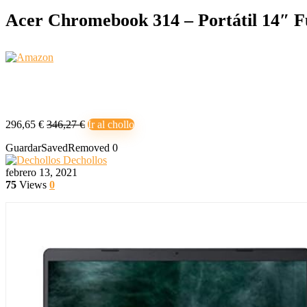
Acer Chromebook 314 – Portátil 14″ F
296,65 €
346,27 €
Ir al chollo
Guardar
Saved
Removed
0
Dechollos
febrero 13, 2021
75
Views
0