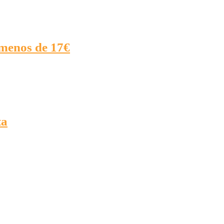
 menos de 17€
ta