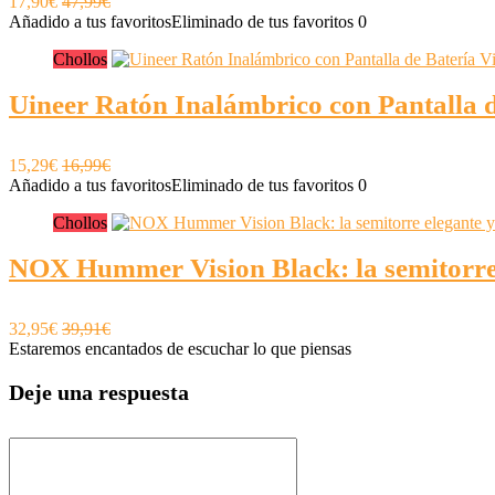
17,90€
47,99€
Añadido a tus favoritos
Eliminado de tus favoritos
0
Chollos
Uineer Ratón Inalámbrico con Pantalla de
15,29€
16,99€
Añadido a tus favoritos
Eliminado de tus favoritos
0
Chollos
NOX Hummer Vision Black: la semitorre 
32,95€
39,91€
Estaremos encantados de escuchar lo que piensas
Deje una respuesta