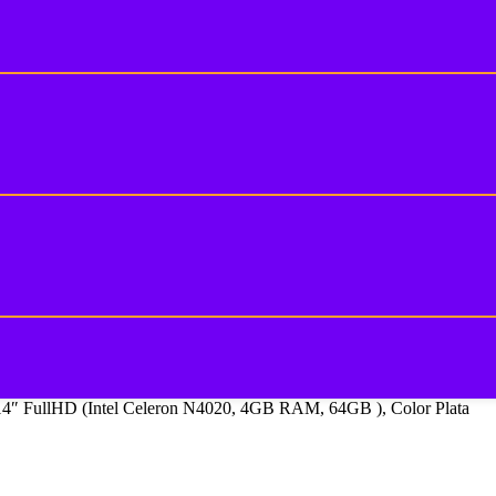
14″ FullHD (Intel Celeron N4020, 4GB RAM, 64GB ), Color Plata