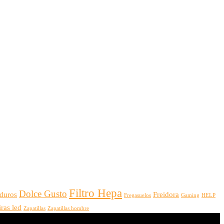
Filtro Hepa
Dolce Gusto
 duros
Freidora
Fregasuelos
Gaming
HELP
iras led
Zapatillas
Zapatillas hombre