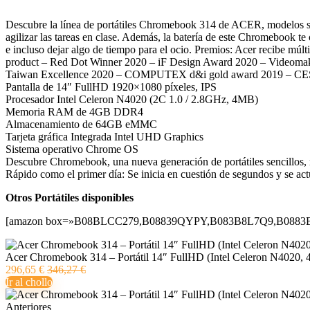
Descubre la línea de portátiles Chromebook 314 de ACER, modelos senc
agilizar las tareas en clase. Además, la batería de este Chromebook te 
e incluso dejar algo de tiempo para el ocio. Premios: Acer recibe múl
product – Red Dot Winner 2020 – iF Design Award 2020 – Videomak
Taiwan Excellence 2020 – COMPUTEX d&i gold award 2019 – CES
Pantalla de 14″ FullHD 1920×1080 píxeles, IPS
Procesador Intel Celeron N4020 (2C 1.0 / 2.8GHz, 4MB)
Memoria RAM de 4GB DDR4
Almacenamiento de 64GB eMMC
Tarjeta gráfica Integrada Intel UHD Graphics
Sistema operativo Chrome OS
Descubre Chromebook, una nueva generación de portátiles sencillos,
Rápido como el primer día: Se inicia en cuestión de segundos y se act
Otros Portátiles disponibles
[amazon box=»B08BLCC279,B08839QYPY,B083B8L7Q9,B0883BH
Acer Chromebook 314 – Portátil 14″ FullHD (Intel Celeron N4020,
296,65 €
346,27 €
Ir al chollo
Anteriores